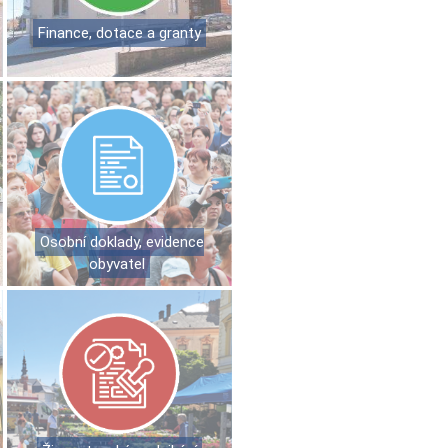
Finance, dotace a granty
Osobní doklady, evidence
obyvatel