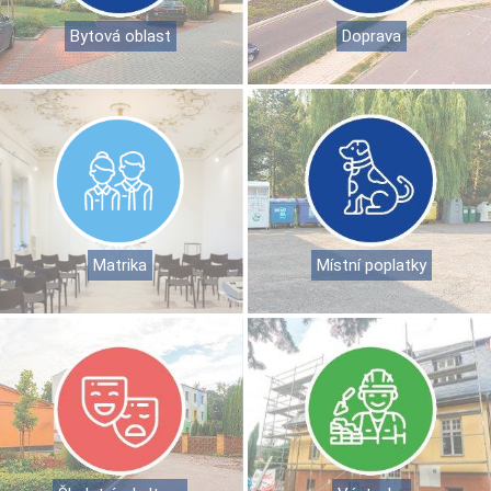
Bytová oblast
Doprava
Matrika
Místní poplatky