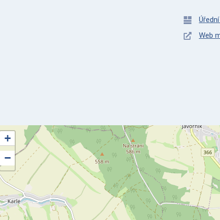
Úřední
Web m
+
−