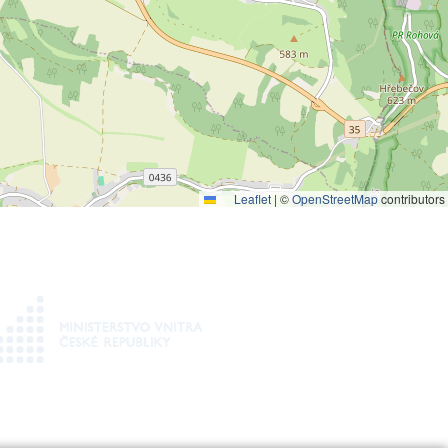
Leaflet
|
©
OpenStreetMap
contributors