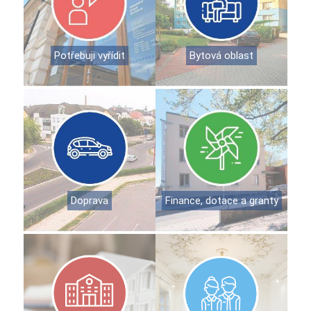
Potřebuji vyřídit
Bytová oblast
Doprava
Finance, dotace a granty