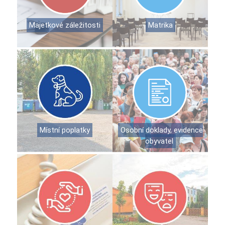
Majetkové záležitosti
Matrika
Místní poplatky
Osobní doklady, evidence
obyvatel