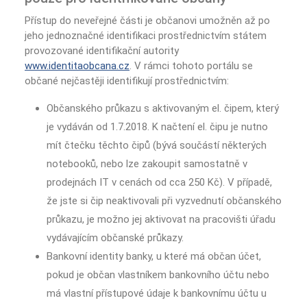
Přístup do neveřejné části je občanovi umožněn až po
jeho jednoznačné identifikaci prostřednictvím státem
provozované identifikační autority
www.identitaobcana.cz
. V rámci tohoto portálu se
občané nejčastěji identifikují prostřednictvím:
Občanského průkazu s aktivovaným el. čipem, který
je vydáván od 1.7.2018. K načtení el. čipu je nutno
mít čtečku těchto čipů (bývá součástí některých
notebooků, nebo lze zakoupit samostatně v
prodejnách IT v cenách od cca 250 Kč). V případě,
že jste si čip neaktivovali při vyzvednutí občanského
průkazu, je možno jej aktivovat na pracovišti úřadu
vydávajícím občanské průkazy.
Bankovní identity banky, u které má občan účet,
pokud je občan vlastníkem bankovního účtu nebo
má vlastní přístupové údaje k bankovnímu účtu u