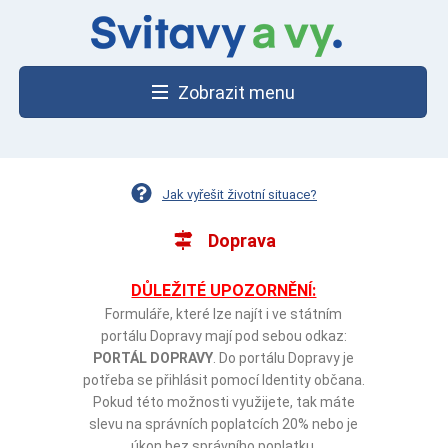
Zobrazit menu
Jak vyřešit životní situace?
Doprava
DŮLEŽITÉ UPOZORNĚNÍ:
Formuláře, které lze najít i ve státním
portálu Dopravy mají pod sebou odkaz:
PORTÁL DOPRAVY
. Do portálu Dopravy je
potřeba se přihlásit pomocí Identity občana.
Pokud této možnosti využijete, tak máte
slevu na správních poplatcích 20% nebo je
úkon bez správního poplatku.