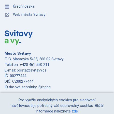
Úřední deska
Web města Svitavy
Město Svitavy
T. G. Masaryka 5/35, 568 02 Svitavy
Telefon: +420 461 550 211
E-mail: posta@svitavy.cz
IČ: 00277444
DIČ: CZ00277444
ID datové schránky: 6jrbphg
Pro využití analytických cookies pro sledování
Hlášení systému
návštěvnosti je potřebný váš dobrovolný souhlas. Bližší
informace naleznete
zde
.
Stránka nenalezena.